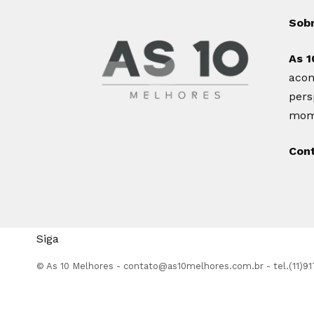
Sob
As 1
acon
pers
mome
Con
Siga
© As 10 Melhores -
contato@as10melhores.com.br
- tel.(11)