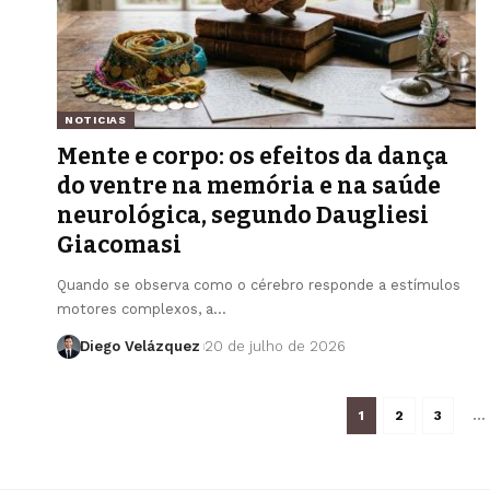
NOTICIAS
Mente e corpo: os efeitos da dança
do ventre na memória e na saúde
neurológica, segundo Daugliesi
Giacomasi
Quando se observa como o cérebro responde a estímulos
motores complexos, a…
Diego Velázquez
20 de julho de 2026
1
2
3
…