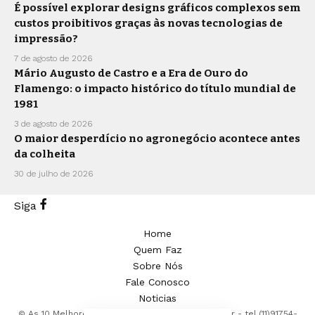
É possível explorar designs gráficos complexos sem
custos proibitivos graças às novas tecnologias de
impressão?
7 de agosto de 2026
Mário Augusto de Castro e a Era de Ouro do
Flamengo: o impacto histórico do título mundial de
1981
3 de agosto de 2026
O maior desperdício no agronegócio acontece antes
da colheita
30 de julho de 2026
Siga
Home
Quem Faz
Sobre Nós
Fale Conosco
Noticias
© As 10 Melhores -
contato@as10melhores.com.br
- tel.(11)91754-