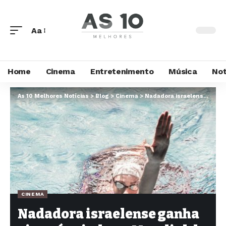
Aa
Home
Cinema
Entretenimento
Música
Not
As 10 Melhores Notícias
>
Blog
>
Cinema
>
Nadadora israelense ganha vice e é vaiada no Mundial de Esportes Aquáticos
CINEMA
Nadadora israelense ganha