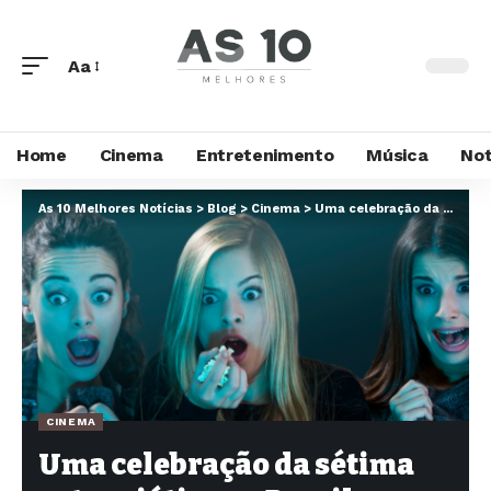
Aa
Home
Cinema
Entretenimento
Música
Not
As 10 Melhores Notícias
>
Blog
>
Cinema
>
Uma celebração da sétima arte asiática no Brasil
CINEMA
Uma celebração da sétima