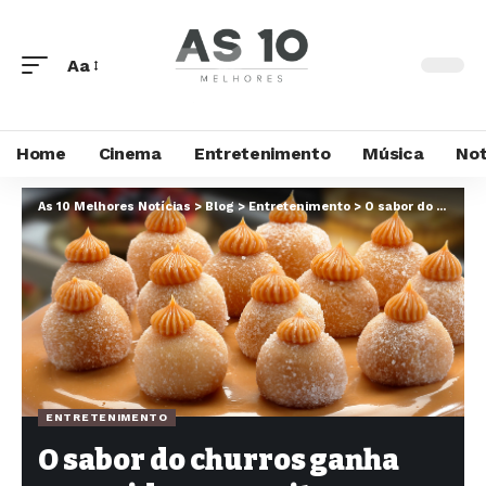
Aa
Home
Cinema
Entretenimento
Música
Not
As 10 Melhores Notícias
>
Blog
>
Entretenimento
>
O sabor do churros ganha nova vida em receita que conquista o público
ENTRETENIMENTO
O sabor do churros ganha