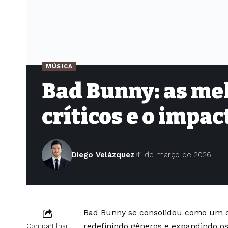
MÚSICA
Bad Bunny: as me
críticos e o impac
Diego Velázquez
11 de março de 2026
Bad Bunny se consolidou como um dos
redefinindo gêneros e expandindo os 
Compartilhar