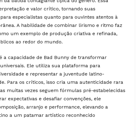
 da batida contagiante típica do gênero. Essa
pretação e valor crítico, tornando suas
para especialistas quanto para ouvintes atentos à
ânea. A habilidade de combinar lirismo e ritmo faz
omo um exemplo de produção criativa e refinada,
úblicos ao redor do mundo.
é a capacidade de Bad Bunny de transformar
universais. Ele utiliza sua plataforma para
diversidade e representar a juventude latino-
 Para os críticos, isso cria uma autenticidade rara
stas muitas vezes seguem fórmulas pré-estabelecidas
ar expectativas e desafiar convenções, ele
omposição, arranjo e performance, elevando a
tino a um patamar artístico reconhecido