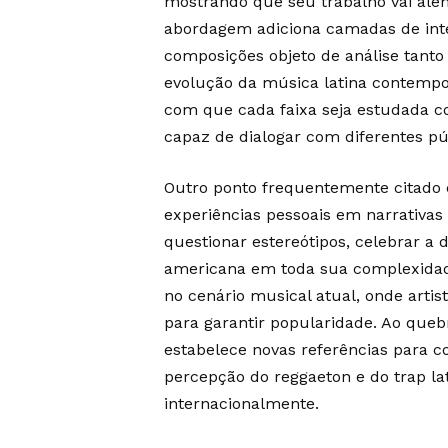
mostrando que seu trabalho vai além
abordagem adiciona camadas de inter
composições objeto de análise tanto 
evolução da música latina contempor
com que cada faixa seja estudada c
capaz de dialogar com diferentes p
Outro ponto frequentemente citado 
experiências pessoais em narrativas 
questionar estereótipos, celebrar a 
americana em toda sua complexidade.
no cenário musical atual, onde arti
para garantir popularidade. Ao quebr
estabelece novas referências para c
percepção do reggaeton e do trap la
internacionalmente.