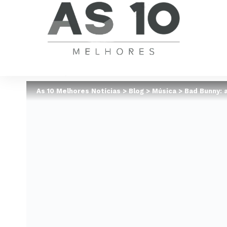
As 10 Melhores Notícias
>
Blog
>
Música
>
Bad Bunny: 