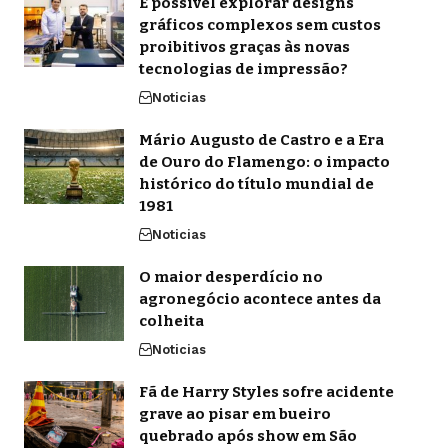
É possível explorar designs
gráficos complexos sem custos
proibitivos graças às novas
tecnologias de impressão?
Noticias
Mário Augusto de Castro e a Era
de Ouro do Flamengo: o impacto
histórico do título mundial de
1981
Noticias
O maior desperdício no
agronegócio acontece antes da
colheita
Noticias
Fã de Harry Styles sofre acidente
grave ao pisar em bueiro
quebrado após show em São