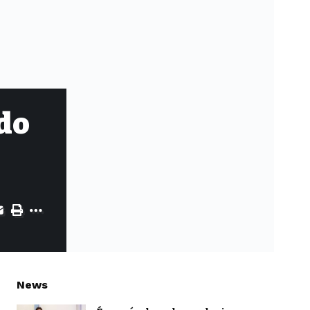
do
News