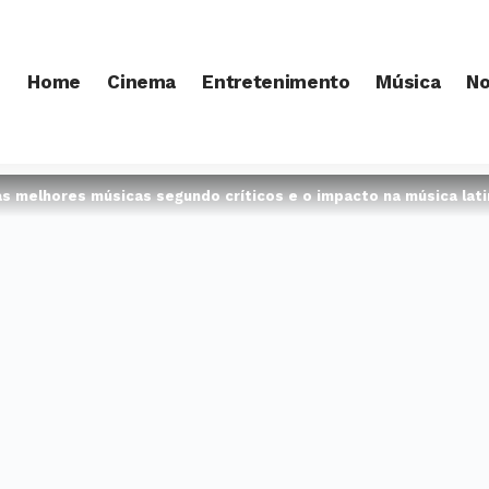
Home
Cinema
Entretenimento
Música
No
as melhores músicas segundo críticos e o impacto na música lati