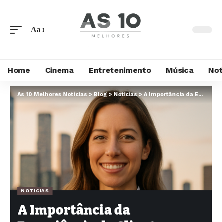
Aa
Home
Cinema
Entretenimento
Música
Not
As 10 Melhores Notícias
>
Blog
>
Noticias
>
A Importância da Experiência do Cliente em Bancos Digitais
NOTICIAS
A Importância da