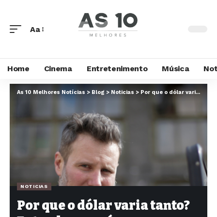
Aa
Home
Cinema
Entretenimento
Música
Not
As 10 Melhores Notícias
>
Blog
>
Noticias
>
Por que o dólar varia tanto? Entenda o que é e como funciona o câmbio
NOTICIAS
Por que o dólar varia tanto?