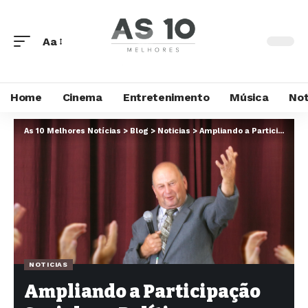
Aa
Home
Cinema
Entretenimento
Música
Not
As 10 Melhores Notícias
>
Blog
>
Noticias
>
Ampliando a Participação Social nas Políticas Públicas: Um Novo Programa do Governo
NOTICIAS
Ampliando a Participação