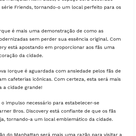
rie Friends, tornando-o um local perfeito para os
Iorque é mais uma demonstração de como as
dernizadas sem perder sua essência original. Com
overy está apostando em proporcionar aos fãs uma
coração da cidade.
ova Iorque é aguardada com ansiedade pelos fãs de
m cafeterias icônicas. Com certeza, esta será mais
a a cidade grande!
 o impulso necessário para estabelecer-se
rner Bros. Discovery está confiante de que os fãs
ja, tornando-a um local emblemático da cidade.
ão do Manhattan será mais uma razão para visitar a