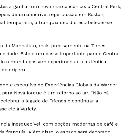
tes a ganhar um novo marco icônico: o Central Perk,
Depois de uma incrível repercussão em Boston,
ial temporária, a franquia decidiu estabelecer-se
ção do Manhattan, mais precisamente na Times
da cidade. Este é um passo importante para o Central
 todo o mundo possam experimentar a autêntica
 de origem.
dente executivo de Experiências Globais da Warner
rk para Nova Iorque é um retorno ao lar. “Não há
celebrar o legado de Friends e continuar a
sse ele à Variety.
ência inesquecível, com opções modernas de café e
da franquia. Além disso, o espaço será decorado