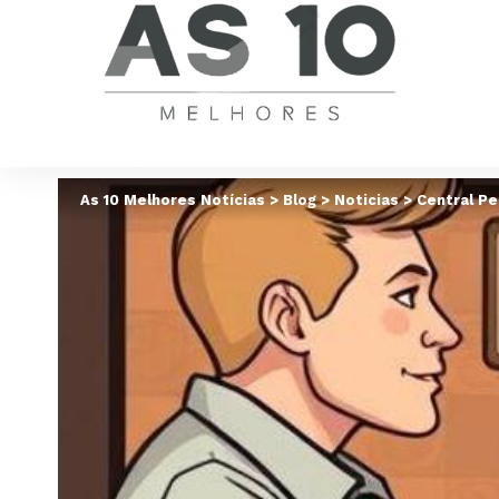
As 10 Melhores Notícias
>
Blog
>
Noticias
>
Central Pe