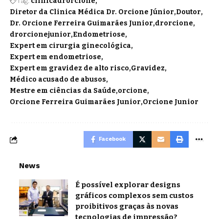
Tag:
clinicadrorcione
Diretor da Clinica Médica Dr. Orcione Júnior
Doutor
Dr. Orcione Ferreira Guimarães Junior
drorcione
drorcionejunior
Endometriose
Expert em cirurgia ginecológica
Expert em endometriose
Expert em gravidez de alto risco
Gravidez
Médico acusado de abusos
Mestre em ciências da Saúde
orcione
Orcione Ferreira Guimarães Junior
Orcione Junior
Facebook
News
É possível explorar designs
gráficos complexos sem custos
proibitivos graças às novas
tecnologias de impressão?