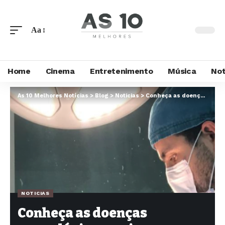
Aa
Home
Cinema
Entretenimento
Música
Not
As 10 Melhores Notícias
>
Blog
>
Noticias
>
Conheça as doenças neurológicas mais comuns com o Dr. Orcione Ferreira Guimarães Júnior
NOTICIAS
Conheça as doenças