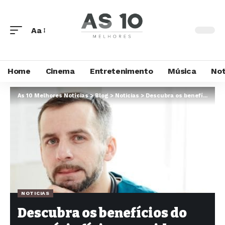
Aa
Home
Cinema
Entretenimento
Música
Not
As 10 Melhores Notícias
>
Blog
>
Noticias
>
Descubra os benefícios do exercício físico para idosos, saiba mais com o Dr. Daniel Tarciso da Silva Cardoso!
NOTICIAS
Descubra os benefícios do