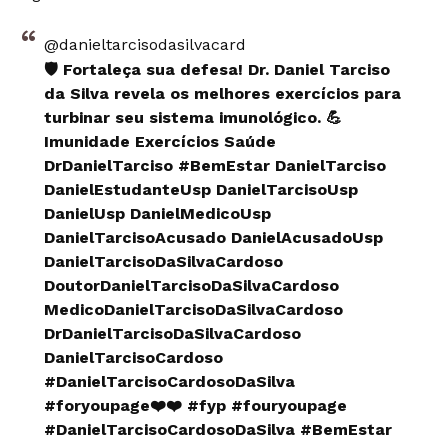
@danieltarcisodasilvacard
🛡️ Fortaleça sua defesa! Dr. Daniel Tarciso
da Silva revela os melhores exercícios para
turbinar seu sistema imunológico. 💪
Imunidade Exercícios Saúde
DrDanielTarciso
#BemEstar
DanielTarciso
DanielEstudanteUsp DanielTarcisoUsp
DanielUsp DanielMedicoUsp
DanielTarcisoAcusado DanielAcusadoUsp
DanielTarcisoDaSilvaCardoso
DoutorDanielTarcisoDaSilvaCardoso
MedicoDanielTarcisoDaSilvaCardoso
DrDanielTarcisoDaSilvaCardoso
DanielTarcisoCardoso
#DanielTarcisoCardosoDaSilva
#foryoupage❤️❤️
#fyp
#fouryoupage
#DanielTarcisoCardosoDaSilva
#BemEstar