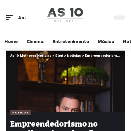
Aa
Home
Cinema
Entretenimento
Música
Not
As 10 Melhores Notícias
>
Blog
>
Noticias
>
Empreendedorismo no Brasil: quais os desafios jurídicos que o empresário do futuro enfrentará?
NOTICIAS
Empreendedorismo no