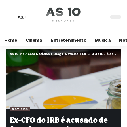
Aa
Home
Cinema
Entretenimento
Música
Not
As 10 Melhores Notícias
>
Blog
>
Noticias
>
Ex-CFO do IRB é acusado de fraude por Justiça americana
NOTICIAS
Ex-CFO do IRB é acusado de