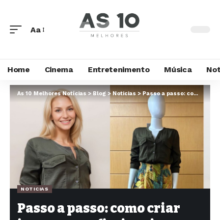
Aa
Home
Cinema
Entretenimento
Música
Not
As 10 Melhores Notícias
>
Blog
>
Noticias
>
Passo a passo: como criar imagens profissionais com o FotoModel
NOTICIAS
Passo a passo: como criar