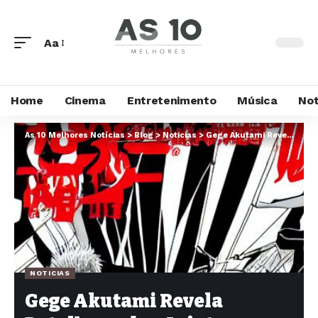
Aa
Home
Cinema
Entretenimento
Música
Not
As 10 Melhores Notícias
>
Blog
>
Noticias
>
Gege Akutami Revela Detalhes sobre Jujutsu Kaisen Modulo
NOTICIAS
Gege Akutami Revela