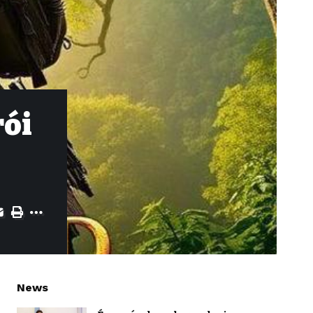
rói
News