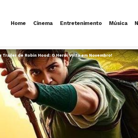
Home
Cinema
Entretenimento
Música
N
 Trailer de Robin Hood: O Herói Volta em Novembro!