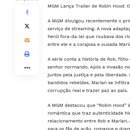
MGM Lança Trailer de Robin Hood: O
A MGM divulgou recentemente o prime
serviço de streaming. A nova adapta
herói fora-da-lei que roubava dos ri
entre ele e a corajosa e ousada Mari
A série conta a história de Rob, filh
senhor normando. Após a invasão no
juntos pela justiça e pela liberdad
bandidos rebeldes, Marian se infiltr
corrupção real e trazer paz ao país.
A MGM destacou que “Robin Hood” é 
romântica que traz autenticidade hi
relacionamento entre Rob e Marian.
para os fãs de ação, romance e dra