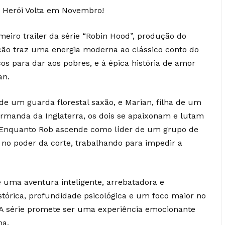
 Herói Volta em Novembro!
iro trailer da série “Robin Hood”, produção do
ção traz uma energia moderna ao clássico conto do
cos para dar aos pobres, e à épica história de amor
an.
o de um guarda florestal saxão, e Marian, filha de um
rmanda da Inglaterra, os dois se apaixonam e lutam
e. Enquanto Rob ascende como líder de um grupo de
a no poder da corte, trabalhando para impedir a
uma aventura inteligente, arrebatadora e
stórica, profundidade psicológica e um foco maior no
 A série promete ser uma experiência emocionante
ma.