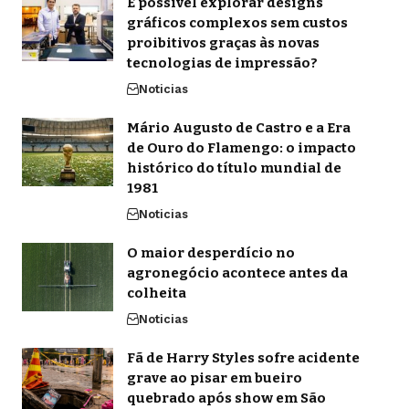
É possível explorar designs
gráficos complexos sem custos
proibitivos graças às novas
tecnologias de impressão?
Noticias
Mário Augusto de Castro e a Era
de Ouro do Flamengo: o impacto
histórico do título mundial de
1981
Noticias
O maior desperdício no
agronegócio acontece antes da
colheita
Noticias
Fã de Harry Styles sofre acidente
grave ao pisar em bueiro
quebrado após show em São