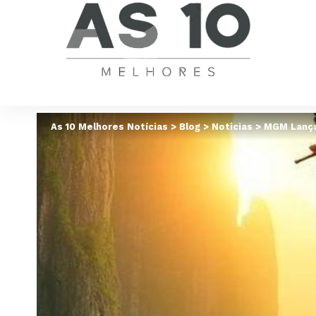
As 10 Melhores Notícias
>
Blog
>
Noticias
>
MGM Lança