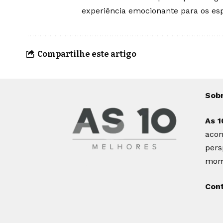
experiência emocionante para os e
Compartilhe este artigo
Sob
As 1
acon
pers
mome
Con