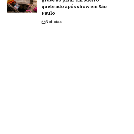
grave ao pisar em bueiro
quebrado após show em São
Paulo
Noticias