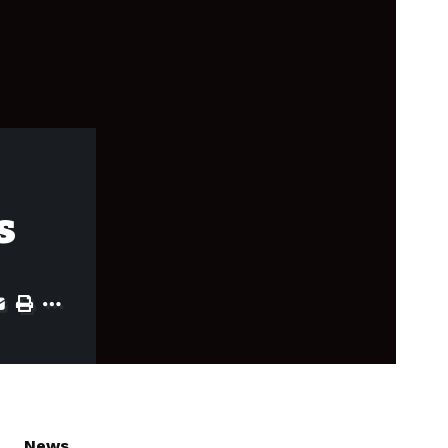
s
News