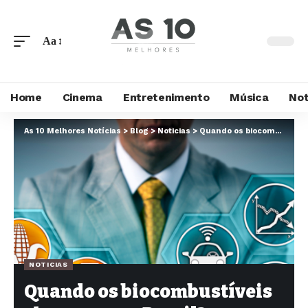
Aa
Home
Cinema
Entretenimento
Música
Not
As 10 Melhores Notícias
>
Blog
>
Noticias
>
Quando os biocombustíveis chegaram ao Brasil?
NOTICIAS
Quando os biocombustíveis