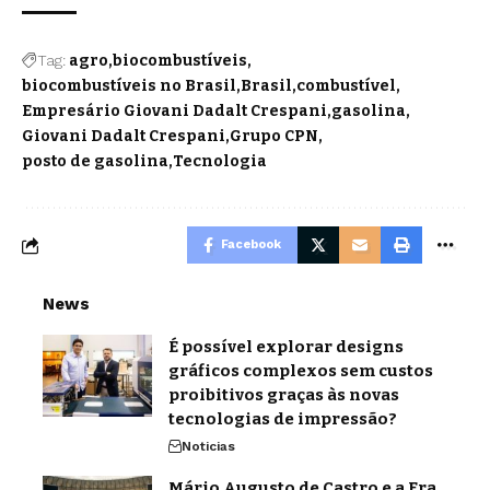
Tag:
agro
biocombustíveis
biocombustíveis no Brasil
Brasil
combustível
Empresário Giovani Dadalt Crespani
gasolina
Giovani Dadalt Crespani
Grupo CPN
posto de gasolina
Tecnologia
Facebook
News
É possível explorar designs
gráficos complexos sem custos
proibitivos graças às novas
tecnologias de impressão?
Noticias
Mário Augusto de Castro e a Era