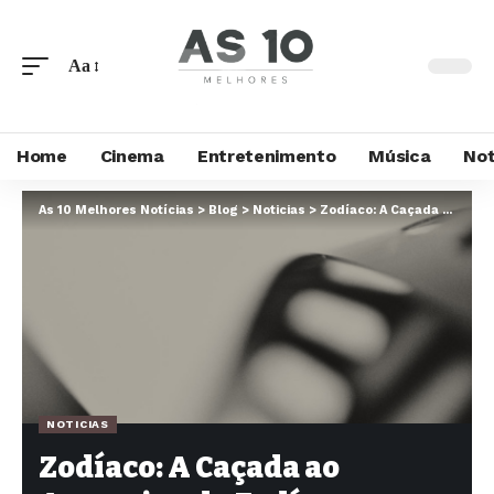
Aa
Home
Cinema
Entretenimento
Música
Not
As 10 Melhores Notícias
>
Blog
>
Noticias
>
Zodíaco: A Caçada ao Assassino do Zodíaco – um olhar profundo sobre o filme de david fincher
NOTICIAS
Zodíaco: A Caçada ao