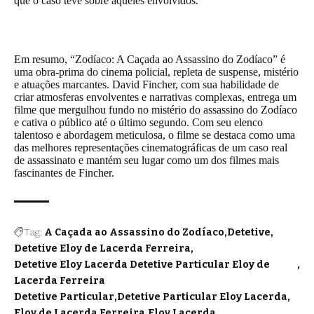
que o caso teve sobre aqueles envolvidos.
Em resumo, “Zodíaco: A Caçada ao Assassino do Zodíaco” é
uma obra-prima do cinema policial, repleta de suspense, mistério
e atuações marcantes. David Fincher, com sua habilidade de
criar atmosferas envolventes e narrativas complexas, entrega um
filme que mergulhou fundo no mistério do assassino do Zodíaco
e cativa o público até o último segundo. Com seu elenco
talentoso e abordagem meticulosa, o filme se destaca como uma
das melhores representações cinematográficas de um caso real
de assassinato e mantém seu lugar como um dos filmes mais
fascinantes de Fincher.
Tag:
A Caçada ao Assassino do Zodíaco
Detetive
Detetive Eloy de Lacerda Ferreira
Detetive Eloy Lacerda Detetive Particular Eloy de
Lacerda Ferreira
Detetive Particular
Detetive Particular Eloy Lacerda
Eloy de Lacerda Ferreira
Eloy Lacerda