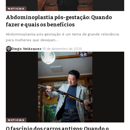
NOTICIAS
Abdominoplastia pós-gestação: Quando
fazer e quais os benefícios
Abdominoplastia pós-gestação é um tema de grande relevância
para mulheres que desejam…
Diego Velázquez
15 de dezembro de 2025
NOTICIAS
O fascínio dos carros antigos: Quando o