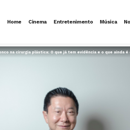
Home
Cinema
Entretenimento
Música
No
onco na cirurgia plástica: O que já tem evidência e o que ainda 