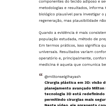
componentes do tecido adiposo e seu
metodologias e resultados, informa H
biológico plausível para investigar 
regeneração, mas plausibilidade não 
Quando a evidência é mais consistent
população estudada, método de prepa
Em termos práticos, isso significa 
universais. Resultados variam confor
operatório e, principalmente, confor
medicina é aquela que comunica bene
@miltonseigihayash
Cirurgia plástica em 3D: visão 
planejamento avançado Milton 
tecnologia 3D está redefinindo 
permitindo cirurgias mais segu
Neste vídeo, ele apresenta caso