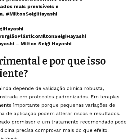
ados mais previsíveis e
ca.
#MiltonSeigiHayashi
iHayashi
rurgiãoPlásticoMiltonSeigiHayashi
ayashi – Milton Seigi Hayashi
rimental e por que isso
iente?
inda depende de validação clínica robusta,
nstrada em protocolos padronizados. Em terapias
armente importante porque pequenas variações de
 de aplicação podem alterar riscos e resultados.
achado promissor e um tratamento recomendado pode
dicina precisa comprovar mais do que efeito,
istência.