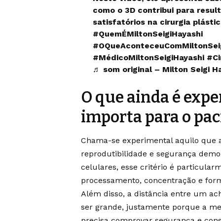
como o 3D contribui para result
satisfatórios na cirurgia plásti
#QuemÉMiltonSeigiHayashi
#OQueAconteceuComMiltonSeig
#MédicoMiltonSeigiHayashi
#Ci
♬ som original – Milton Seigi H
O que ainda é expe
importa para o pac
Chama-se experimental aquilo que a
reprodutibilidade e segurança demo
celulares, esse critério é particul
processamento, concentração e forma
Além disso, a distância entre um 
ser grande, justamente porque a me
precisa comprovar segurança e cons