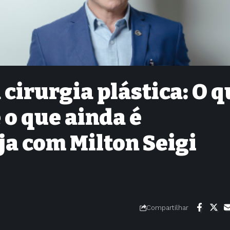
 cirurgia plástica: O 
 o que ainda é
a com Milton Seigi
Compartilhar