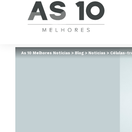
As 10 Melhores Notícias
>
Blog
>
Noticias
>
Células-tr