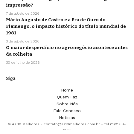
impressão?
7 de agosto de 2026
Mário Augusto de Castro e a Era de Ouro do
Flamengo: o impacto histórico do título mundial de
1981
3 de agosto de 2026
O maior desperdício no agronegócio acontece antes
da colheita
30 de julho de 2026
Siga
Home
Quem Faz
Sobre Nós
Fale Conosco
Noticias
© As 10 Melhores -
contato@as10melhores.com.br
- tel.(11)91754-
6532