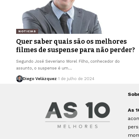
NOTICIAS
Quer saber quais são os melhores
filmes de suspense para não perder?
Segundo José Severiano Morel Filho, conhecedor do
assunto, o suspense é um…
Diego Velázquez
1 de julho de 2024
Sob
As 1
acon
pers
mome