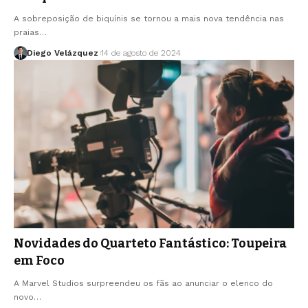
A sobreposição de biquínis se tornou a mais nova tendência nas
praias…
Diego Velázquez
14 de agosto de 2024
Novidades do Quarteto Fantástico: Toupeira
em Foco
A Marvel Studios surpreendeu os fãs ao anunciar o elenco do
novo…