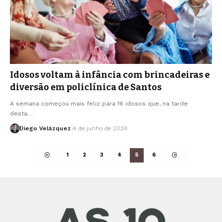
Idosos voltam à infância com brincadeiras e
diversão em policlínica de Santos
A semana começou mais feliz para 16 idosos que, na tarde
desta…
Diego Velázquez
4 de junho de 2024
1
2
3
4
5
6