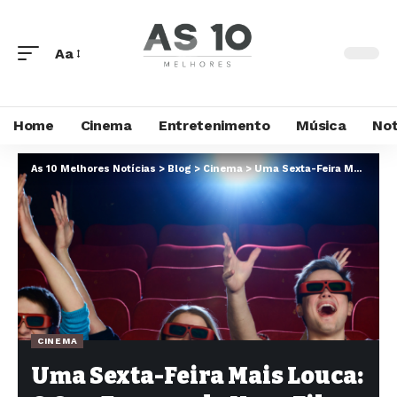
Aa
Home
Cinema
Entretenimento
Música
Not
As 10 Melhores Notícias
>
Blog
>
Cinema
>
Uma Sexta-Feira Mais Louca: O Que Esperar do Novo Filme
CINEMA
Uma Sexta-Feira Mais Louca: