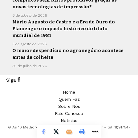
complexos sem custos proibitivos graças às
novas tecnologias de impressão?
6 de agosto de 2026
Mário Augusto de Castro e a Era de Ouro do
Flamengo: o impacto histórico do título
mundial de 1981
3 de agosto de 2026
O maior desperdício no agronegócio acontece
antes da colheita
30 de julho de 2026
Siga
Home
Quem Faz
Sobre Nós
Fale Conosco
Noticias
© As 10 Melhores -
contato@as10melhores.com.br
- tel.(11)91754-
6532