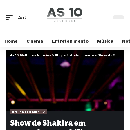
Aa
Home
Cinema
Entretenimento
Música
Not
As 10 Melhores Notícias
>
Blog
>
Entretenimento
>
Show de Shakira em Copacabana mobiliza expectativas e expõe nova lógica dos anúncios musicais
ENTRETENIMENTO
Show de Shakira em