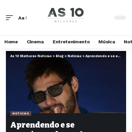
Aa
Home
Cinema
Entretenimento
Música
Not
As 10 Melhores Notícias
>
Blog
>
Noticias
>
Aprendendo e se emocionando: conheça esses documentários educativos e inspiradores na Netflix
NOTICIAS
Aprendendo e se