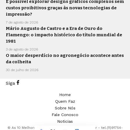
É possível explorar designs gráficos complexos sem
custos proibitivos graças às novas tecnologias de
impressão?
7 de agosto de 2026
Mário Augusto de Castro e a Era de Ouro do
Flamengo: o impacto histórico do título mundial de
1981
3 de agosto de 2026
O maior desperdício no agronegócio acontece antes
da colheita
30 de julho de 2026
Siga
Home
Quem Faz
Sobre Nós
Fale Conosco
Noticias
© As 10 Melhores -
contato@as10melhores.com.br
- tel.(11)91754-