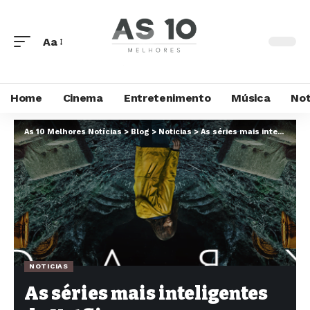
Aa
Home
Cinema
Entretenimento
Música
Not
As 10 Melhores Notícias
>
Blog
>
Noticias
>
As séries mais inteligentes da Netflix
NOTICIAS
As séries mais inteligentes