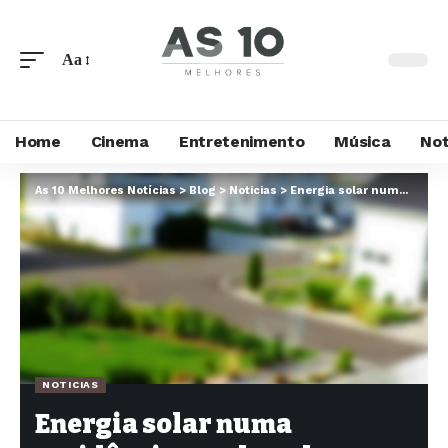
Aa
Home
Cinema
Entretenimento
Música
Not
As 10 Melhores Notícias
>
Blog
>
Noticias
>
Energia solar numa residência: qual o valor desse serviço? Descubra como funciona na Solpac Digital
NOTICIAS
Energia solar numa