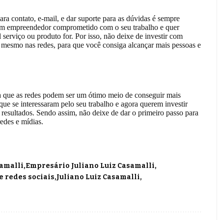
para contato, e-mail, e dar suporte para as dúvidas é sempre
 um empreendedor comprometido com o seu trabalho e quer
l serviço ou produto for. Por isso, não deixe de investir com
té mesmo nas redes, para que você consiga alcançar mais pessoas e
a que as redes podem ser um ótimo meio de conseguir mais
 que se interessaram pelo seu trabalho e agora querem investir
s resultados. Sendo assim, não deixe de dar o primeiro passo para
redes e mídias.
amalli
Empresário Juliano Luiz Casamalli
e redes sociais
Juliano Luiz Casamalli