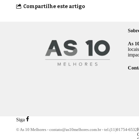
Compartilhe este artigo
Sobr
As 1
locai
impac
Cont
Siga
© As 10 Melhores -
contato@as10melhores.com.br
- tel.(11)91754-6532