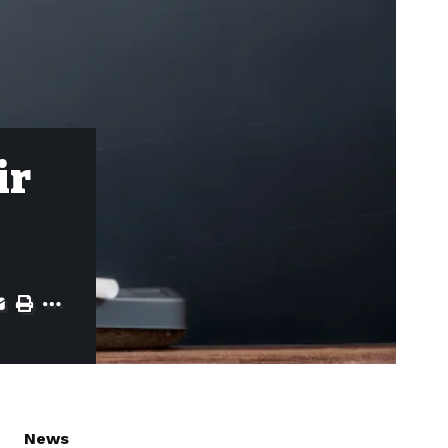
ir
News