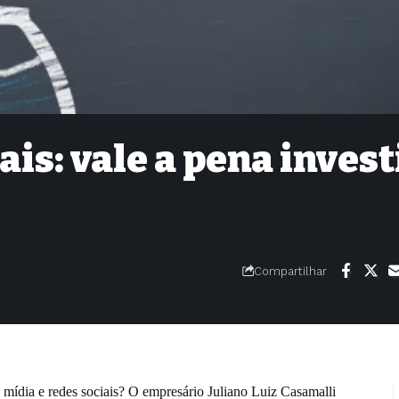
ais: vale a pena invest
Compartilhar
m mídia e redes sociais? O empresário Juliano Luiz Casamalli