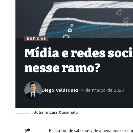
NOTICIAS
Mídia e redes soci
nesse ramo?
Diego Velázquez
14 de março de 2023
Juliano Luiz Casamalli
Está a fim de saber se vale a pena investir e