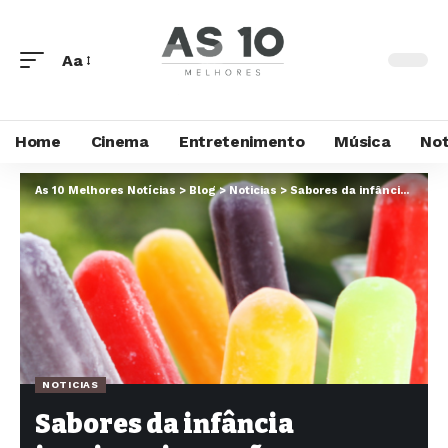
Aa
Home
Cinema
Entretenimento
Música
Not
As 10 Melhores Notícias
>
Blog
>
Noticias
>
Sabores da infância inspiram inovação no mercado de sorvetes
NOTICIAS
Sabores da infância