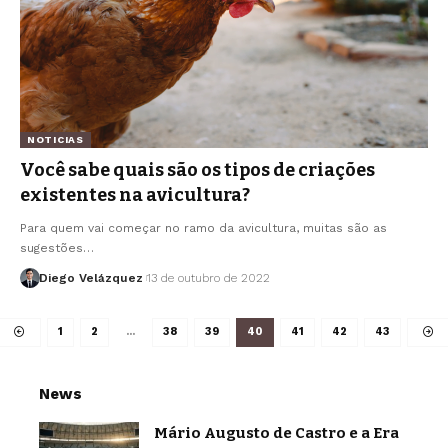
NOTICIAS
Você sabe quais são os tipos de criações
existentes na avicultura?
Para quem vai começar no ramo da avicultura, muitas são as
sugestões…
Diego Velázquez
13 de outubro de 2022
1
2
…
38
39
40
41
42
43
News
Mário Augusto de Castro e a Era