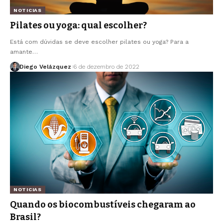
NOTICIAS
Pilates ou yoga: qual escolher?
Está com dúvidas se deve escolher pilates ou yoga? Para a
amante…
Diego Velázquez
6 de dezembro de 2022
NOTICIAS
Quando os biocombustíveis chegaram ao
Brasil?