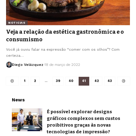
NOTICIAS
Veja a relação da estética gastronômica e o
consumismo
Você já ouviu falar na expressão “comer com os olhos”? Com
certeza…
Diego Velázquez
18 de março de 2022
1
2
…
39
40
41
42
43
News
É possível explorar designs
gráficos complexos sem custos
proibitivos graças às novas
tecnologias de impressão?