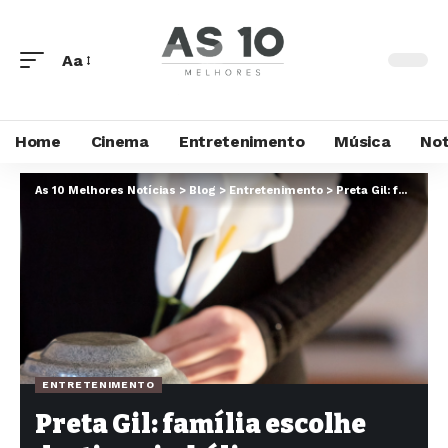
Aa
Home
Cinema
Entretenimento
Música
Not
As 10 Melhores Notícias
>
Blog
>
Entretenimento
>
Preta Gil: família escolhe destino simbólico para as cinzas da cantora e homenagens continuam
ENTRETENIMENTO
Preta Gil: família escolhe