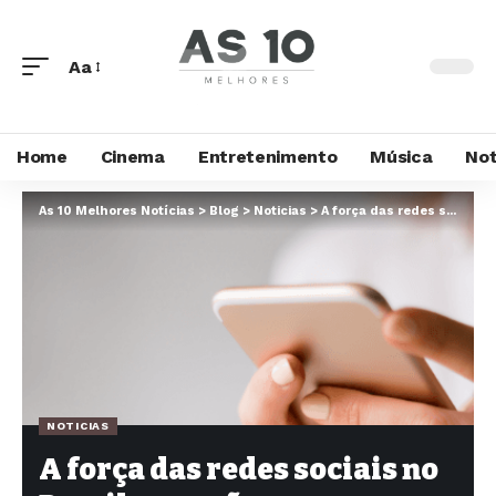
Aa
Home
Cinema
Entretenimento
Música
Not
As 10 Melhores Notícias
>
Blog
>
Noticias
>
A força das redes sociais no Brasil: conexão, entretenimento e um alerta importante
NOTICIAS
A força das redes sociais no