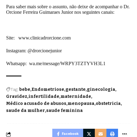
Para saber mais sobre o assunto, não deixe de acompanhar o Dr.
Orcione Ferreira Guimaraes Junior nos seguintes canais:
Site:
www.clinicadrorcione.com
Instagram: @drorcionejunior
Whatsapp:
wa.me/message/WRPY3TZTYVH3L1
Tag:
bebe
Endometriose
gestante
ginecologia
Gravidez
infertilidade
maternidade
Médico acusado de abusos
menopausa
obstetricia
saude da mulher
saude feminina
Facebook