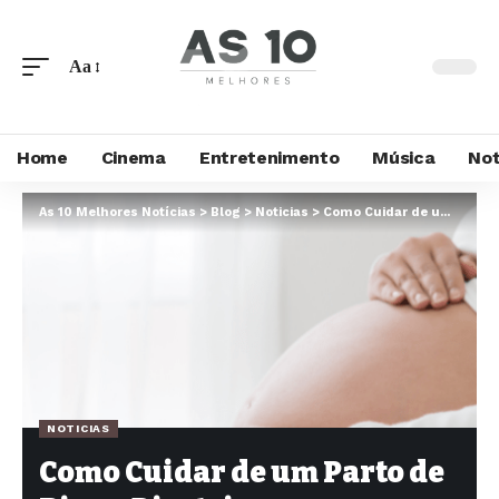
Aa
Home
Cinema
Entretenimento
Música
Not
As 10 Melhores Notícias
>
Blog
>
Noticias
>
Como Cuidar de um Parto de Risco: Diretrizes e Considerações Importantes
NOTICIAS
Como Cuidar de um Parto de