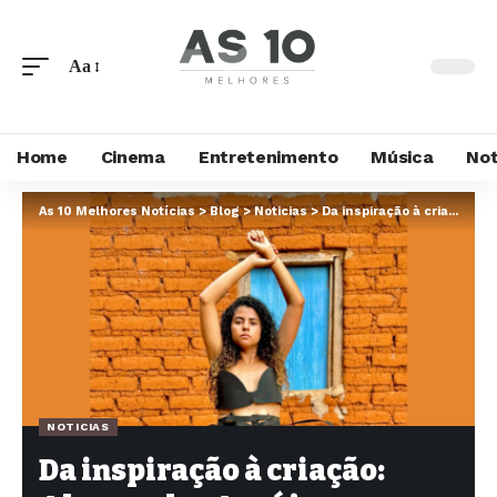
Aa
Home
Cinema
Entretenimento
Música
Not
As 10 Melhores Notícias
>
Blog
>
Noticias
>
Da inspiração à criação: Alessandra Araújo surpreende com releitura do vestido de Demi Moore
NOTICIAS
Da inspiração à criação: