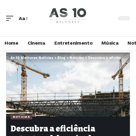
Aa
Home
Cinema
Entretenimento
Música
Not
As 10 Melhores Notícias
>
Blog
>
Noticias
>
Descubra a eficiência estrutural do painel nervurado treliçado em projetos de médio e grande porte
NOTICIAS
Descubra a eficiência