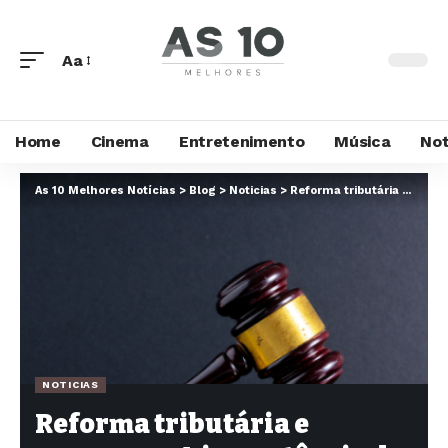
Aa
Home
Cinema
Entretenimento
Música
Not
As 10 Melhores Notícias
>
Blog
>
Noticias
>
Reforma tributária e empresas: A importância do planejamento e da organização fiscal
NOTICIAS
Reforma tributária e