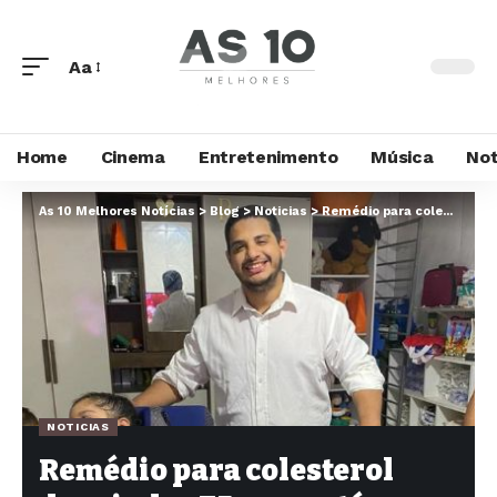
Aa
Home
Cinema
Entretenimento
Música
Not
As 10 Melhores Notícias
>
Blog
>
Noticias
>
Remédio para colesterol depois dos 75 anos: até quando vale a pena tomar?
NOTICIAS
Remédio para colesterol