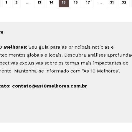
1
2
…
13
14
15
16
17
…
31
32
re
0 Melhores
: Seu guia para as principais notícias e
tecimentos globais e locais. Descubra análises aprofunda
pectivas exclusivas sobre os temas mais impactantes do
nto. Mantenha-se informado com “As 10 Melhores”.
tato:
contato@as10melhores.com.br