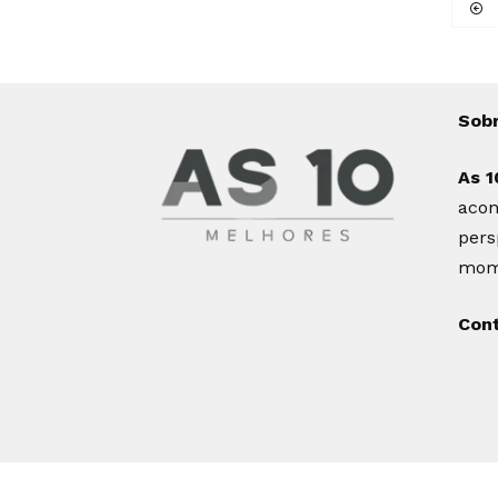
Sob
As 1
acon
pers
mome
Con