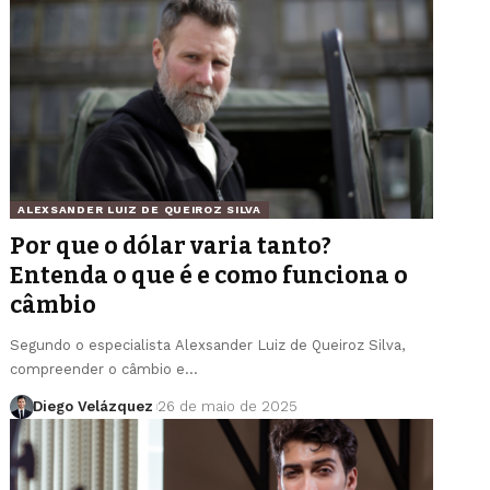
ALEXSANDER LUIZ DE QUEIROZ SILVA
Por que o dólar varia tanto?
Entenda o que é e como funciona o
câmbio
Segundo o especialista Alexsander Luiz de Queiroz Silva,
compreender o câmbio e…
Diego Velázquez
26 de maio de 2025